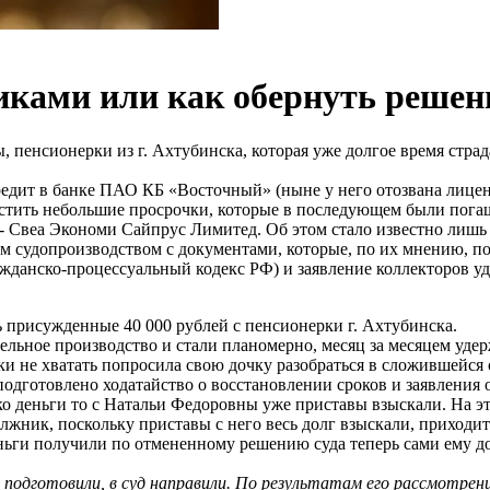
ками или как обернуть решени
ны, пенсионерки из г. Ахтубинска, которая уже долгое время ст
кредит в банке ПАО КБ «Восточный» (ныне у него отозвана лицен
пустить небольшие просрочки, которые в последующем были пог
- Свеа Экономи Сайпрус Лимитед. Об этом стало известно лишь 2
м судопроизводством с документами, которые, по их мнению, п
ажданско-процессуальный кодекс РФ) и заявление коллекторов у
ь присужденные 40 000 рублей с пенсионерки г. Ахтубинска.
ельное производство и стали планомерно, месяц за месяцем уде
ски не хватать попросила свою дочку разобраться в сложившейс
дготовлено ходатайство о восстановлении сроков и заявления 
ко деньги то с Натальи Федоровны уже приставы взыскали. На э
лжник, поскольку приставы с него весь долг взыскали, приходит 
деньги получили по отмененному решению суда теперь сами ему 
 подготовили, в суд направили. По результатам его рассмотрени