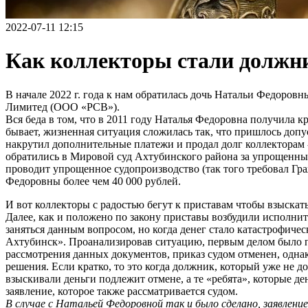
2022-07-11 12:15
Как коллекторы стали должни
В начале 2022 г. года к нам обратилась дочь Натальи Федоров
Лимитед (ООО «РСВ»).
Вся беда в том, что в 2011 году Наталья Федоровна получила 
бывает, жизненная ситуация сложилась так, что пришлось до
накрутил дополнительные платежи и продал долг коллекторам 
обратились в Мировой суд Ахтубинского района за упрощенны
проводит упрощенное судопроизводство (так того требовал Гр
Федоровны более чем 40 000 рублей.
И вот коллекторы с радостью бегут к приставам чтобы взыскат
Далее, как и положено по закону приставы возбудили исполнит
заняться данным вопросом, но когда денег стало катастрофиче
Ахтубинск». Проанализировав ситуацию, первым делом было по
рассмотрения данных документов, приказ судом отменен, одна
решения. Если кратко, то это когда должник, который уже не до
взыскивали деньги подлежит отмене, а те «ребята», которые 
заявление, которое также рассматривается судом.
В случае с Натальей Федоровной так и было сделано, заявление