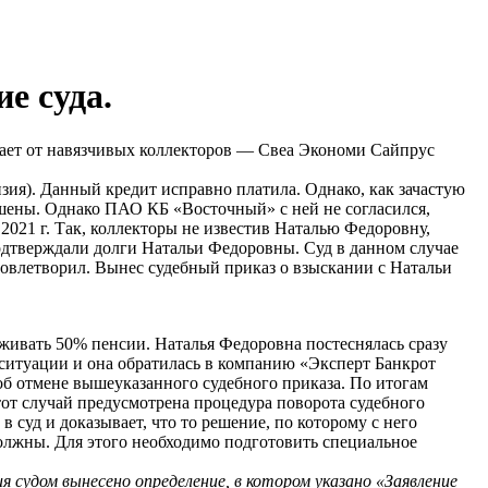
е суда.
радает от навязчивых коллекторов — Свеа Экономи Сайпрус
зия). Данный кредит исправно платила. Однако, как зачастую
ашены. Однако ПАО КБ «Восточный» с ней не согласился,
021 г. Так, коллекторы не известив Наталью Федоровну,
одтверждали долги Натальи Федоровны. Суд в данном случае
довлетворил. Вынес судебный приказ о взыскании с Натальи
рживать 50% пенсии. Наталья Федоровна постеснялась сразу
я ситуации и она обратилась в компанию «Эксперт Банкрот
об отмене вышеуказанного судебного приказа. По итогам
тот случай предусмотрена процедура поворота судебного
в суд и доказывает, что то решение, по которому с него
должны. Для этого необходимо подготовить специальное
я судом вынесено определение, в котором указано «Заявление